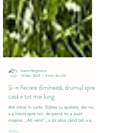
Ioana Negoescu
10 dec. 2024
4 min de citit
Și-n fiecare dimineață, drumul spre
casă e tot mai lung
Am intrat în curte. Stătea cu spatele, dar nu
s-a întors spre noi, de parcă nu a auzit