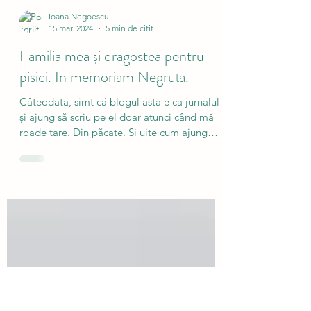
Ioana Negoescu
15 mar. 2024
5 min de citit
Familia mea și dragostea pentru
pisici. In memoriam Negruța.
Câteodată, simt că blogul ăsta e ca jurnalul
și ajung să scriu pe el doar atunci când mă
roade tare. Din păcate. Și uite cum ajung
cele...