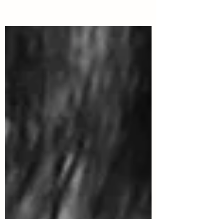
mașina. „Ați venit”, a zis abia când tati s-a
dus...