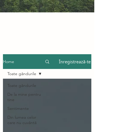
Înregistrează-te
Home
Toate gândurile
Toate gândurile
De la mine pentru
tine
Sentimente
Din lumea celor
care nu cuvântă