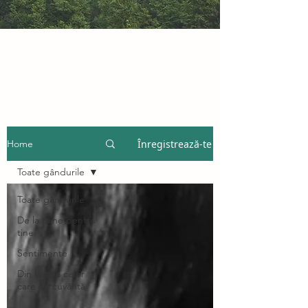
Înregistrează-te
Home
Toate gândurile
Toate gândurile
De la mine pentru
tine
Sentimente
Din lumea celor
care nu cuvântă