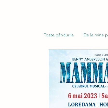
Toate gândurile
De la mine p
Din lumea celor care nu cuv