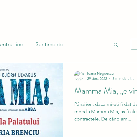
entru tine
Sentimente
ântă
Ioana Negoescu
29 dec. 2022
5 min de citit
Mamma Mia, „e vina
Până ieri, dacă mi-ați fi dat d
mers la Mamma Mia, aș fi ale
contractele. De când am...