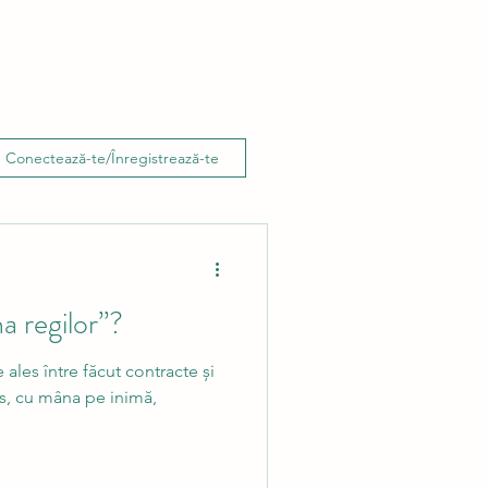
Conectează-te/Înregistrează-te
 regilor”?
e ales între făcut contracte și
s, cu mâna pe inimă,