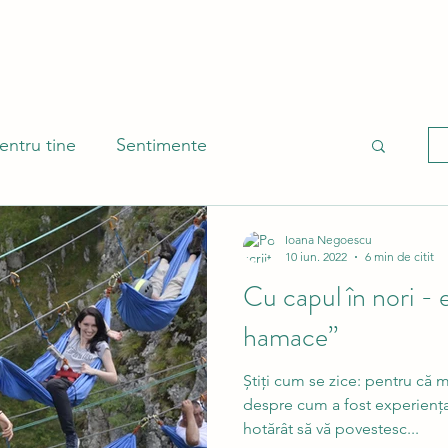
entru tine
Sentimente
ântă
Ioana Negoescu
10 iun. 2022
6 min de citit
Cu capul în nori - 
hamace”
Știți cum se zice: pentru că m
despre cum a fost experien
hotărât să vă povestesc...