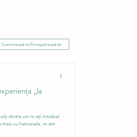
Conectează-te/Înregistrează-te
experiența „la
ulți dintre voi m-ați întrebat
ța mea cu hamacele, m-am