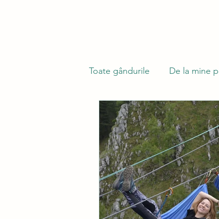
Toate gândurile
De la mine p
Din lumea celor care nu cuv