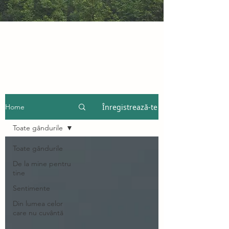
Înregistrează-te
Home
Toate gândurile
Toate gândurile
De la mine pentru
tine
Sentimente
Din lumea celor
care nu cuvântă