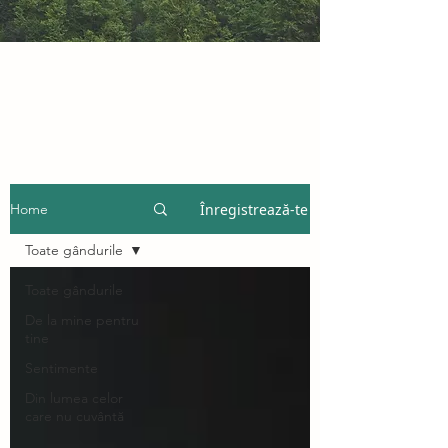
Înregistrează-te
Home
Toate gândurile
Toate gândurile
De la mine pentru
tine
Sentimente
Din lumea celor
care nu cuvântă