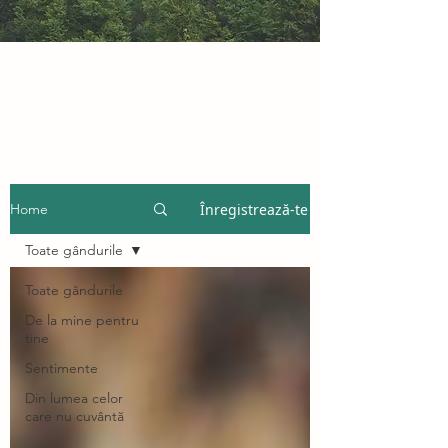
Înregistrează-te
Home
Toate gândurile
Toate gândurile
De la mine pentru
tine
Sentimente
Din lumea celor
care nu cuvântă