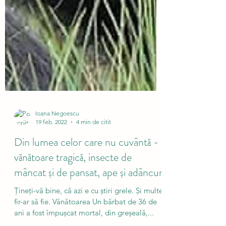
Ioana Negoescu
19 feb. 2022
4 min de citit
Din lumea celor care nu cuvântă -
vănătoare tragică, insecte de
mâncat și de pansat, ape și adâncuri
Țineți-vă bine, că azi e cu știri grele. Și multe,