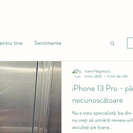
entru tine
Sentimente
ântă
Ioana Negoescu
6 nov. 2022
5 min de citit
iPhone 13 Pro - păr
necunoscătoare
Nu-s vreo specialistă, ba din
nu vreți să urmăriți review-uri
ascultați pe Ioana...