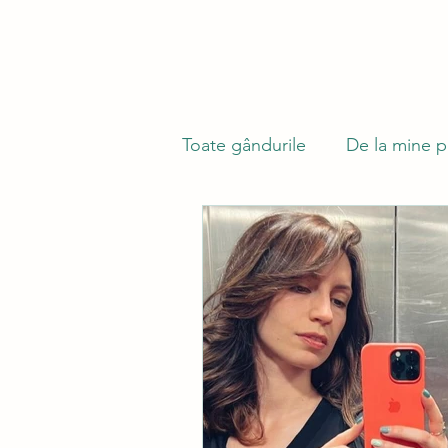
Toate gândurile
De la mine p
Din lumea celor care nu cuv