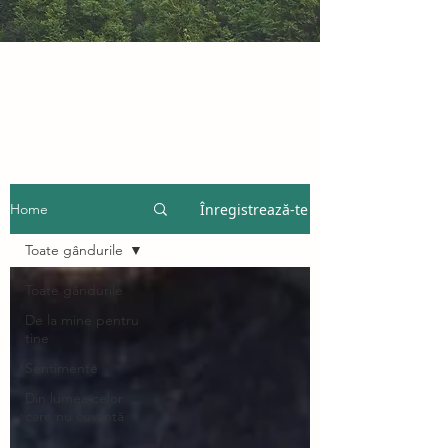
Înregistrează-te
Home
Toate gândurile
Toate gândurile
De la mine pentru
tine
Sentimente
Din lumea celor
care nu cuvântă