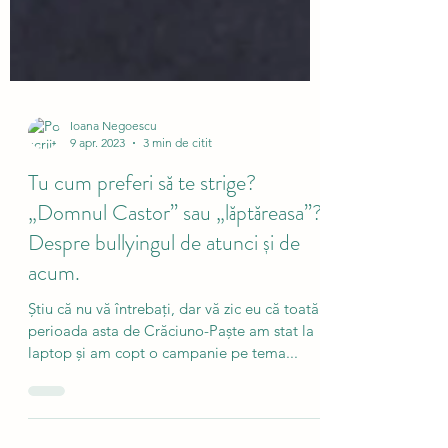
Ioana Negoescu
9 apr. 2023
3 min de citit
Tu cum preferi să te strige?
„Domnul Castor” sau „lăptăreasa”?
Despre bullyingul de atunci și de
acum.
Știu că nu vă întrebați, dar vă zic eu că toată
perioada asta de Crăciuno-Paște am stat la
laptop și am copt o campanie pe tema...