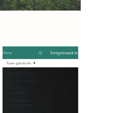
Înregistrează-te
Home
Toate gândurile
Toate gândurile
De la mine pentru
tine
Sentimente
Din lumea celor
care nu cuvântă