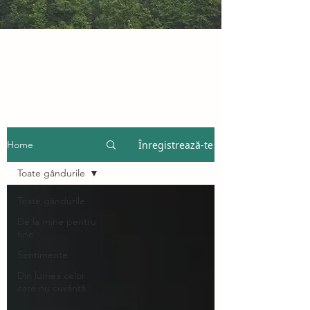
Înregistrează-te
Home
Toate gândurile
Toate gândurile
De la mine pentru
tine
Sentimente
Din lumea celor
care nu cuvântă