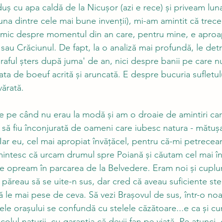
ș cu apa caldă de la Nicușor (azi e rece) și priveam luna
na dintre cele mai bune invenții), mi-am amintit că trece
imic despre momentul din an care, pentru mine, e aproap
sau Crăciunul. De fapt, la o analiză mai profundă, le de
aful șters după juma' de an, nici despre banii pe care n
lata de boeuf acrită și aruncată. E despre bucuria sufletul
vărată. 
 pe când nu erau la modă și am o droaie de amintiri ca
 să fiu înconjurată de oameni care iubesc natura - mătuș
. Iar eu, cel mai apropiat învățăcel, pentru că-mi petrece
mintesc că urcam drumul spre Poiană și căutam cel mai în
e opream în parcarea de la Belvedere. Eram noi și cuplur
 păreau să se uite-n sus, dar cred că aveau suficiente ste
să le mai pese de ceva. Să vezi Brașovul de sus, într-o no
ele orașului se confundă cu stelele căzătoare...e ca și cum
colul naturii, cu garanția că devii fan pe viață. Pe atunci