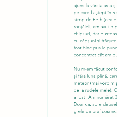
ajuns la vârsta asta 
pe care-l aștept în 
strop de Beth (cea de
ronțăieli, am avut o 
chipsuri, dar gustoas
cu căpșuni și frăguțe
fost bine pus la pun
concentrat cât am pu
Nu m-am făcut confor
și fără lună plină, c
meteor (mai vorbim și ș
de la rudele mele). C
a fost! Am numărat 33
Doar că, spre deosebi
grele de praf cosmic 