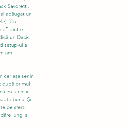
ck Savoretti, 
mai adăugat un 
le). Ca 
se” dintre 
dică un Dacic 
d setup-ul a 
 m-am 
n cer așa senin 
at după primul 
 că erau chiar 
oapte bună. Și 
te pe sfert. 
dâre lungi și 