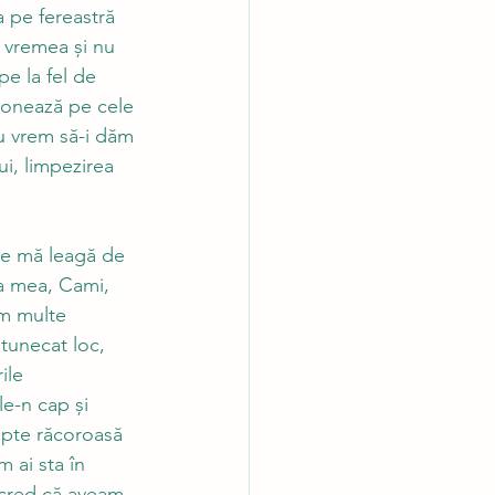
 pe fereastră 
 vremea și nu 
e la fel de 
tronează pe cele 
u vrem să-i dăm 
ui, limpezirea 
re mă leagă de 
a mea, Cami, 
am multe 
tunecat loc, 
ile 
le-n cap și 
apte răcoroasă 
 ai sta în 
, cred că aveam 