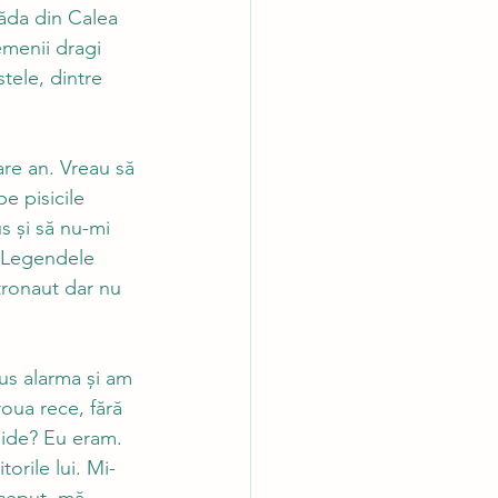
ăda din Calea 
menii dragi 
tele, dintre 
are an. Vreau să 
e pisicile 
s și să nu-mi 
t Legendele 
tronaut dar nu 
us alarma și am 
oua rece, fără 
eide? Eu eram. 
orile lui. Mi-