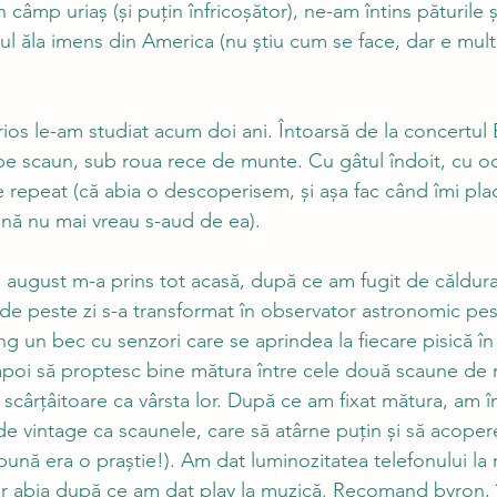
 câmp uriaș (și puțin înfricoșător), ne-am întins păturile 
ul ăla imens din America (nu știu cum se face, dar e mul
rios le-am studiat acum doi ani. Întoarsă de la concertul 
pe scaun, sub roua rece de munte. Cu gâtul îndoit, cu och
 repeat (că abia o descoperisem, și așa fac când îmi pla
ână nu mai vreau s-aud de ea). 
ui august m-a prins tot acasă, după ce am fugit de căldura
l de peste zi s-a transformat în observator astronomic pe
ing un bec cu senzori care se aprindea la fiecare pisică în
 apoi să proptesc bine mătura între cele două scaune de r
 scârțâitoare ca vârsta lor. După ce am fixat mătura, am în
 de vintage ca scaunele, care să atârne puțin și să acoper
bună era o praștie!). Am dat luminozitatea telefonului la 
 abia după ce am dat play la muzică. Recomand byron, în