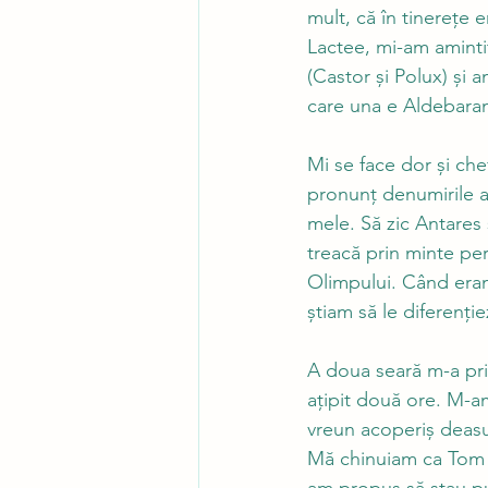
mult, că în tinerețe
Lactee, mi-am aminti
(Castor și Polux) și 
care una e Aldebaran
Mi se face dor și che
pronunț denumirile a
mele. Să zic Antares 
treacă prin minte per
Olimpului. Când eram
știam să le diferenție
A doua seară m-a pri
ațipit două ore. M-am
vreun acoperiș deasu
Mă chinuiam ca Tom (pr