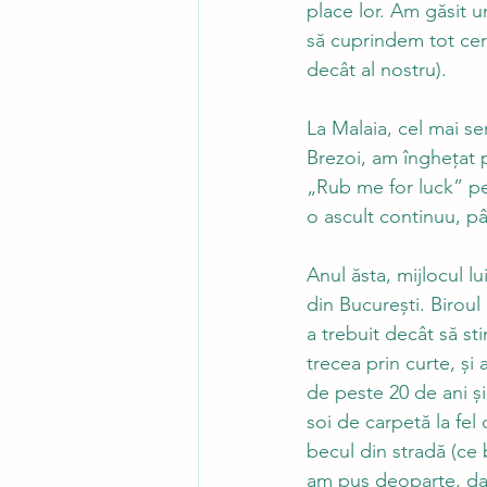
place lor. Am găsit un
să cuprindem tot cer
decât al nostru). 
La Malaia, cel mai se
Brezoi, am înghețat 
„Rub me for luck” pe
o ascult continuu, p
Anul ăsta, mijlocul l
din București. Birou
a trebuit decât să st
trecea prin curte, și
de peste 20 de ani și
soi de carpetă la fel
becul din stradă (ce 
am pus deoparte, dar