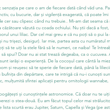
 senzația pe care o am de fiecare dată când văd una. Par
inctiv, cu bucurie, dar și vigilență exagerată, că poate îmi
 de cer sau clipesc când nu trebuie.. Mi-am dat seama că 
a căzătoare văzută cu coada ochiului. Nu știi dacă a fost, 
rul unui liliac. Dar cel mai greu e că nu poți să o pui la 
i nu trișezi, desigur). Iar mie, partea asta cu număratul 
i să te uiți la stele fără să le numeri, ce naiba! Te întrea
tii să spui? Doar nu ai stat trează degeaba, ca o cucuvea
sunt iarăși o experiență. De la cocoșul care cântă la miezu
om și reușesc să te sperie de fiecare dată, până la lilieci
bufnița din depărtare, care te intrigă că nu-i cunoști sun
, mulțumită sfintei aplicații pentru ornitologii wannabe, 
mbogățești și cunoștințele astronomice. Că doar nu te uiți
eperezi o stea-două. Eu am făcut topul celor mai strălucit
 lista scurtă erau Jupiter, Saturn, Capella și Vega (pe ast