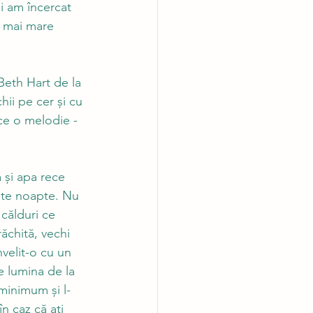
și am încercat 
t mai mare 
Beth Hart de la 
ii pe cer și cu 
ce o melodie - 
 și apa rece 
ste noapte. Nu 
 călduri ce 
ăchită, vechi 
velit-o cu un 
e lumina de la 
minimum și l-
 caz că ați 