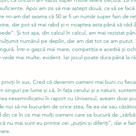
țin, că oricum am văzut super multe seara trecută. La î
ficiente. Apoi am zis să mai aștept două, ca să se facă 4
re mi-am dat seama că 50 ar fi un număr super fain de reț
bine, dar pot să mai rabd și-n noaptea asta până să văd 2
ede”. Și tot așa, din calcul în calcul, am mai rezistat pân
 mulțumit numărul pe deplin, dar am dat tot ce am putut.
ngură. Într-o gașcă mai mare, competiția e acerbă și ochi
e vede mai multe, evident. Iar jocul poate dura până la răs
ă priviți în sus. Cred că devenim oameni mai buni cu fiecar
singuri pe lume și că, în fața cerului și a naturii, suntem
 prea nesemnificativi în raport cu Universul, aveam doar pu
e noi să ne bucurăm de orice stea, fie ea vie sau căzătoar
 din ce în ce mai mulți oameni care se bucură de „sărbăt
că nu mai sunt eu printre cei „puțini și diferiți”, dar e fain
mare.