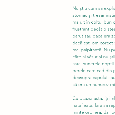
Nu știu cum să explic
stomac și tresar inst
mă uit în colțul bun
frustrant decât o ste
părut sau dacă era zbo
dacă ești om corect ș
mai palpitantă. Nu poț
câte ai văzut și nu ș
asta, sunetele nopții 
perele care cad din p
deasupra capului sau 
că era un huhurez mic
Cu ocazia asta, îți î
nătăfleață, fără să r
minte ordinea, dar pe