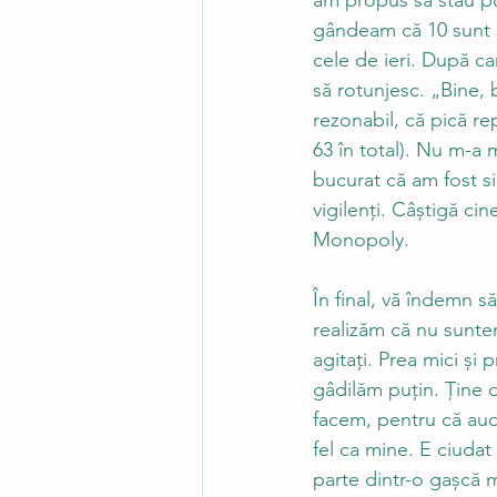
am propus să stau pu
gândeam că 10 sunt su
cele de ieri. După ca
să rotunjesc. „Bine, 
rezonabil, că pică rep
63 în total). Nu m-a
bucurat că am fost si
vigilenți. Câștigă cin
Monopoly.
În final, vă îndemn s
realizăm că nu suntem 
agitați. Prea mici și
gâdilăm puțin. Ține d
facem, pentru că aud
fel ca mine. E ciudat 
parte dintr-o gașcă 