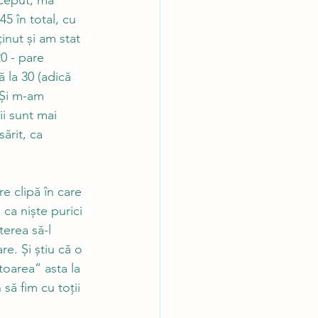
nceput, mă 
5 în total, cu 
inut și am stat 
0 - pare 
ă la 30 (adică 
 Și m-am 
i sunt mai 
ărit, ca 
e clipă în care 
 ca niște purici 
terea să-l 
e. Și știu că o 
oarea” asta la 
 să fim cu toții 