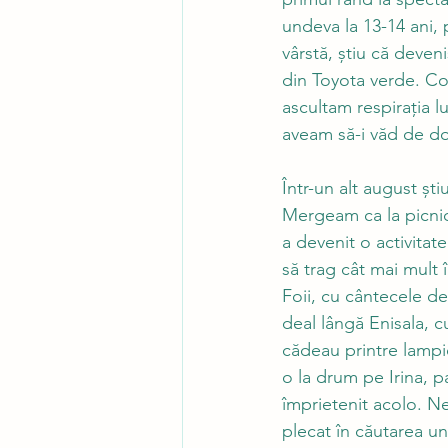
undeva la 13-14 ani, 
vârstă, știu că deve
din Toyota verde. Co
ascultam respirația lu
aveam să-i văd de dou
Într-un alt august șt
Mergeam ca la picnic,
a devenit o activitat
să trag cât mai mult 
Foii, cu cântecele de
deal lângă Enisala, c
cădeau printre lampio
o la drum pe Irina, 
împrietenit acolo. N
plecat în căutarea une