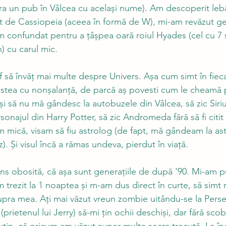
 era un pub în Vâlcea cu același nume). Am descoperit leb
t de Cassiopeia (aceea în formă de W), mi-am revăzut ge
am confundat pentru a țâșpea oară roiul Hyades (cel cu 7 s
) cu carul mic. 
f să învăț mai multe despre Univers. Așa cum simt în fiec
stea cu nonșalanță, de parcă aș povesti cum le cheamă p
și să nu mă gândesc la autobuzele din Vâlcea, să zic Siriu
sonajul din Harry Potter, să zic Andromeda fără să fi citi
 mică, visam să fiu astrolog (de fapt, mă gândeam la as
z). Și visul încă a rămas undeva, pierdut în viață. 
ns obosită, că așa sunt generațiile de după '90. Mi-am p
 trezit la 1 noaptea și m-am dus direct în curte, să simt r
pra mea. Ați mai văzut vreun zombie uitându-se la Pers
ietenul lui Jerry) să-mi țin ochii deschiși, dar fără scobit