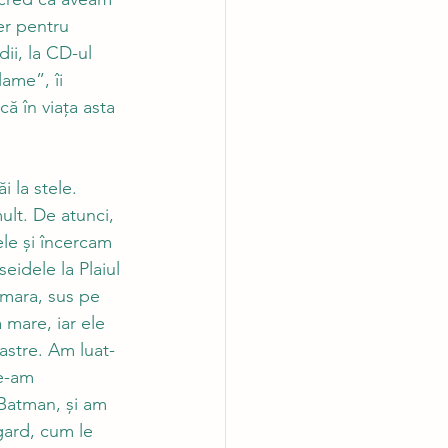
er pentru 
ii, la CD-ul 
ame”, îi 
că în viața asta 
 la stele. 
ult. De atunci, 
ele și încercam 
eidele la Plaiul 
Amara, sus pe 
 mare, iar ele 
astre. Am luat-
e-am 
 Batman, și am 
 gard, cum le 