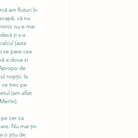
că am fluturi în 
 scapă, că nu 
nimic nu e mai 
dacă ți s-a 
calcul (asta 
mi se pare cea 
bă a doua zi 
. Apropo de 
l nopții, la 
i ce trec pe 
etul (am aflat 
Merlin). 
 pe cer ca 
oare. Nu mai țin 
a o știu de 