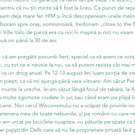
pentru că nu țin minte să fi fost la liceu. Ca punct de rep
nisem deja mare fan HIM și încă descopeream unele melod
boram spre oraș, somnoroasă, fredonam „close to the fl
i Ville Valo de parcă era cu noi în mașină și nici nu visam 
ă ori până la 30 de ani. 
iu că am pregătit porumb fiert, special ca să avem ce ronțăi
 cu tot ce e nevoie la noi, ca să putem rezista cât mai m
e ca un drog anual. Pe 12-13 august îmi luam porția de st
în piept, ca să-mi ajungă până vara viitoare. Am văzut Pers
 munte la ureche, le-am văzut lângă focul de tabără, la 
u multe zgomote ciudate în jur, sau când eram pe plajă la
ane. Nici cerul Wisconsinului nu a scăpat de privirile no
partenera mea de toate nebuniile, și pe românii cu care n
e-am urcat pe biciclete noaptea, cu păturile pe spate ca
i pajiști din Dells care să nu fie proprietate privată fără