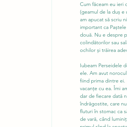
Cum făceam eu ieri du
(geamul de la duș e u
am apucat să scriu n
important ca Paștele 
două. Nu e despre pr
colindătorilor sau sa
ochilor și trăirea ade
Iubeam Perseidele de
ele. Am avut norocul
fiind prima dintre ei
vacanțe cu ea. Îmi a
dar de fiecare dată n
îndrăgostite, care nu
fluturi în stomac ca 
de vară, când luminiț
primul rând la specta