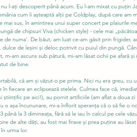
și nu l-ați descoperit până acum. Eu l-am mixat cu puțin Ja
România cum îi așteaptă alții pe Coldplay, după care am 
 mai sus, în amintirea unui super concert pe plaiurile me
pungă de chipsuri Viva (chicken style) - cele mai „păcătoa
e de numa'. De băut, am luat ce-am găsit prin frigider, a
, dulce de leșini și deloc potrivit cu puiul din pungă. Cân
ct, m-am ascuns sub pătură, mi-am lăsat ochii pe afară și
tut de bine. 
tabilă, că am și văzut-o pe prima. Nici nu era greu, cu u
are în fiecare an eclipsează stelele. Culmea face că, imedi
tiințific pe aici!), au pornit artificiile (am aflat a doua zi
u o așa încununare, mi-a înflorit speranța că o să fie o n
 până la 3 dimineața, fără să le iau în calcul pe cele văzu
re de alte dăți, au fost mai firave și prea puține au lăsat 
în urma lor. 